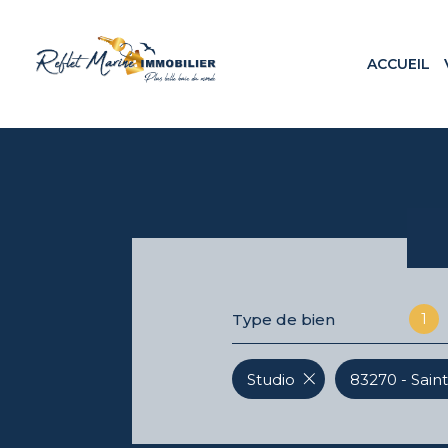
ACCUEIL
Appa
Maiso
Terr
Loca
Prog
1
Type de bien
Studio
83270 - Sain