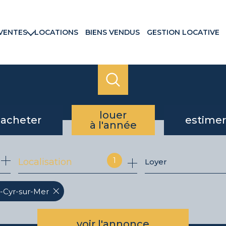
VENTES
LOCATIONS
BIENS VENDUS
GESTION LOCATIVE
rtements
ns & Villas
ains
ux commerciaux
rammes neufs
louer
acheter
estimer
à l'année
de l'ancien
à l'année
1
Localisation
Loyer
du neuf
t-Cyr-sur-Mer
voir l'annonce