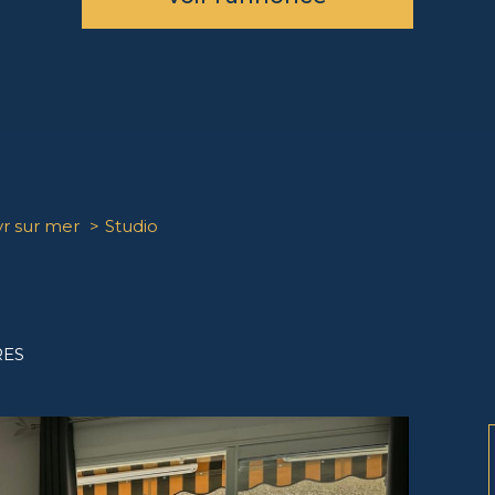
yr sur mer
Studio
RES