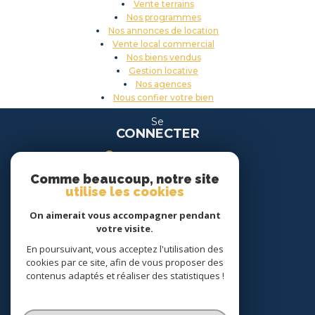
Vente terrains
Nos programmes
Nos annonces de location
Vente local commercial
Nos biens vendus
Gestion locative
Nos agences
Nous confier votre bien
Se
CONNECTER
espace propriétaire
Comme beaucoup, notre site
espace location
utilise les cookies
On aimerait vous accompagner pendant
Nous
votre visite.
SUIVRE
En poursuivant, vous acceptez l'utilisation des
cookies par ce site, afin de vous proposer des
contenus adaptés et réaliser des statistiques !
Nous
ADHÉRONS