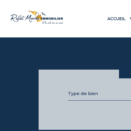
ACCUEIL
Appa
Maiso
Terr
Loca
Prog
Type de bien