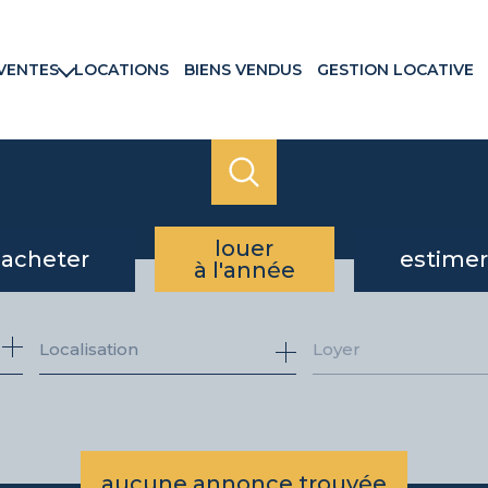
VENTES
LOCATIONS
BIENS VENDUS
GESTION LOCATIVE
rtements
ns & Villas
ains
ux commerciaux
rammes neufs
louer
acheter
estimer
à l'année
de l'ancien
à l'année
Loyer
du neuf
aucune annonce trouvée