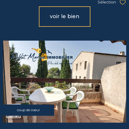
Sélection
Sél
voir le bien
coup de coeur