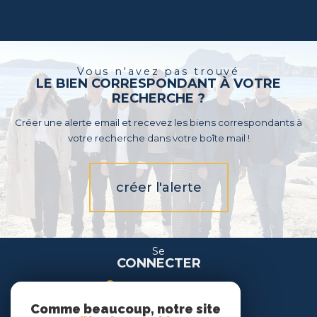
Vous n'avez pas trouvé
LE BIEN CORRESPONDANT À VOTRE
RECHERCHE ?
Créer une alerte email et recevez les biens correspondants à
votre recherche dans votre boîte mail !
créer l'alerte
Se
CONNECTER
espace propriétaire
Comme beaucoup, notre site
espace location