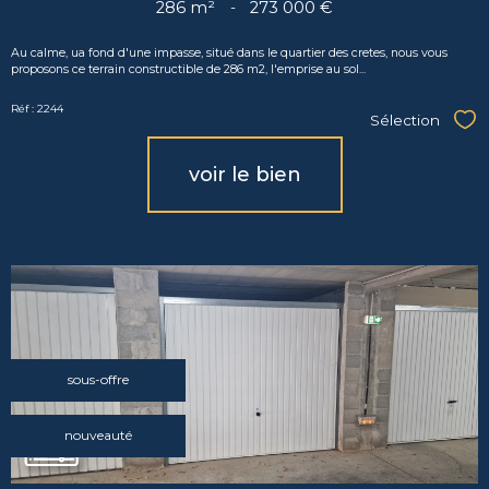
286 m²
-
273 000 €
Au calme, ua fond d'une impasse, situé dans le quartier des cretes, nous vous
proposons ce terrain constructible de 286 m2, l'emprise au sol...
Réf : 2244
Sélection
Sél
voir le bien
sous-offre
nouveauté