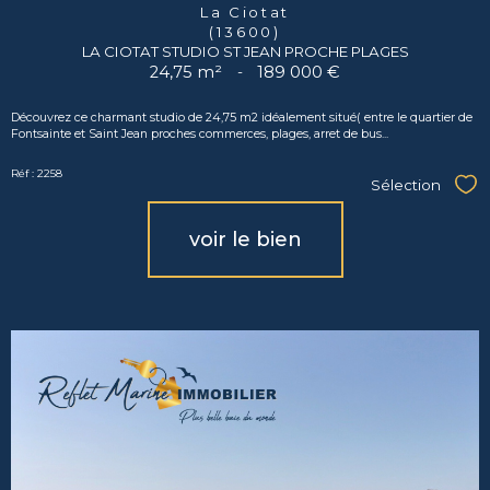
La Ciotat
(13600)
LA CIOTAT STUDIO ST JEAN PROCHE PLAGES
24,75 m²
-
189 000 €
Découvrez ce charmant studio de 24,75 m2 idéalement situé( entre le quartier de
Fontsainte et Saint Jean proches commerces, plages, arret de bus...
Réf : 2258
Sélection
Sél
voir le bien