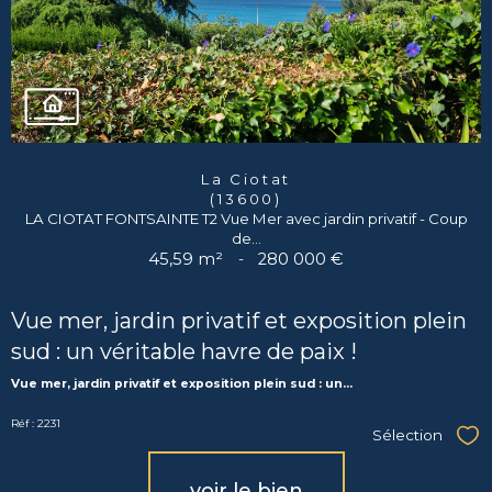
La Ciotat
(13600)
LA CIOTAT FONTSAINTE T2 Vue Mer avec jardin privatif - Coup
de...
45,59 m²
-
280 000 €
Vue mer, jardin privatif et exposition plein
sud : un véritable havre de paix !
Vue mer, jardin privatif et exposition plein sud : un...
Réf : 2231
Sélection
Sél
voir le bien