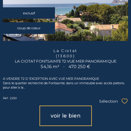
exclusif
coup de coeur
La Ciotat
(13600)
LA CIOTAT FONTSAINTE T2 VUE MER PANORAMIQUE
54,16 m²
-
470 250 €
A VENDRE T2 D 'EXCEPTION AVEC VUE MER PANORAMIQUE
Dans le quartier recherché de Fontsainte, dans un immeuble avec accès pietons
pour aller à la...
Réf : 2250
Sélection
Sél
voir le bien