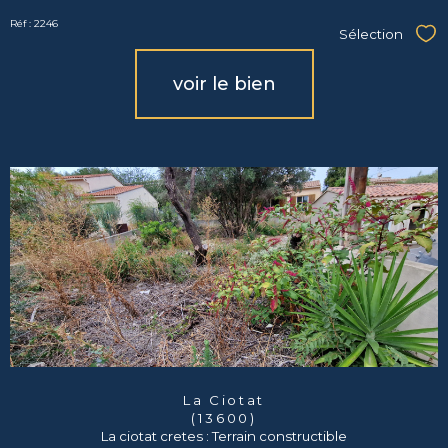
Réf : 2246
Sélection
Sél
voir le bien
La Ciotat
(13600)
La ciotat cretes : Terrain constructible