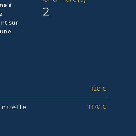
ne à
2
e
ant sur
mune
120 €
rs
1 170 €
nnuelle