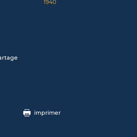
1940
artage
imprimer