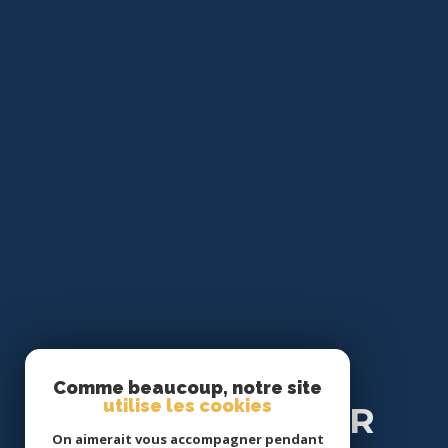
Se
Comme beaucoup, notre site
utilise les cookies
CONNECTER
On aimerait vous accompagner pendant