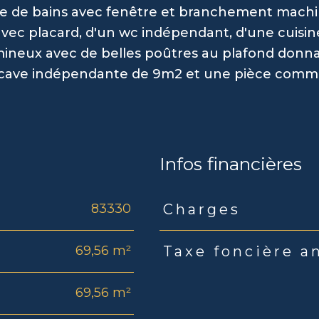
lle de bains avec fenêtre et branchement machi
vec placard, d'un wc indépendant, d'une cuisin
mineux avec de belles poûtres au plafond donn
ne cave indépendante de 9m2 et une pièce com
Infos financières
83330
Charges
Caractéristiques
Valeu
69,56 m²
Taxe foncière a
69,56 m²