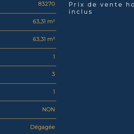
83270
Prix de vente h
Caractéristiques
Valeu
inclus
63,31 m²
63,31 m²
1
3
1
NON
Dégagée