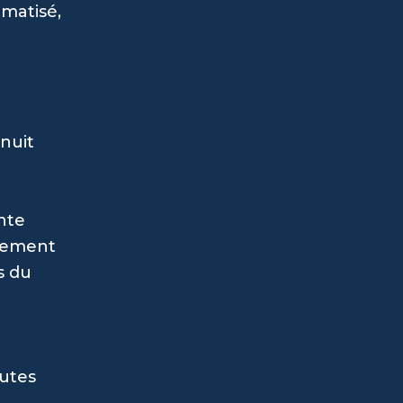
imatisé,
nuit
ente
nnement
s du
nutes