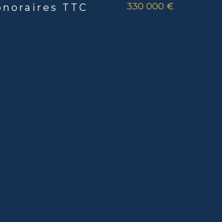
330 000 €
onoraires TTC
rs