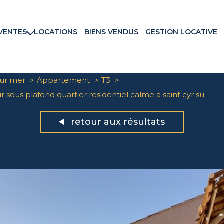
VENTES
LOCATIONS
BIENS VENDUS
GESTION LOCATIVE
rtements
ns & Villas
ains
sur mer
Appartement
T3
ux commerciaux
 sous plafond quartier residentiel calme a saint cyr su
rammes neufs
retour aux résultats