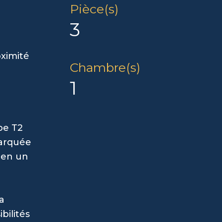
Pièce(s)
3
oximité
Chambre(s)
1
pe T2
marquée
bien un
a
bilités