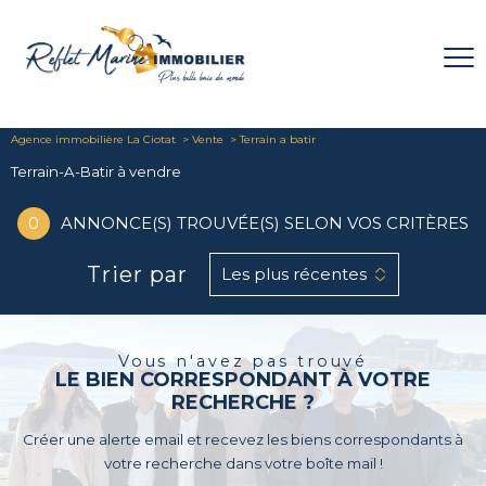
Agence immobilière La Ciotat
Vente
Terrain a batir
Terrain-A-Batir à vendre
0
ANNONCE(S) TROUVÉE(S) SELON VOS CRITÈRES
Trier par
Les plus récentes
Vous n'avez pas trouvé
LE BIEN CORRESPONDANT À VOTRE
RECHERCHE ?
Créer une alerte email et recevez les biens correspondants à
votre recherche dans votre boîte mail !