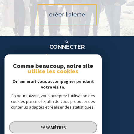
créer l'alerte
Se
CONNECTER
espace propriétaire
Comme beaucoup, notre site
espace location
utilise les cookies
On aimerait vous accompagner pendant
Nous
votre visite.
SUIVRE
En poursuivant, vous acceptez l'utilisation des
cookies par ce site, afin de vous proposer des
contenus adaptés et réaliser des statistiques !
Nous
ADHÉRONS
PARAMÉTRER