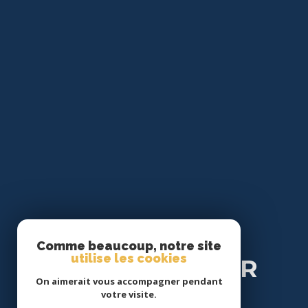
Se
Comme beaucoup, notre site
utilise les cookies
CONNECTER
On aimerait vous accompagner pendant
votre visite.