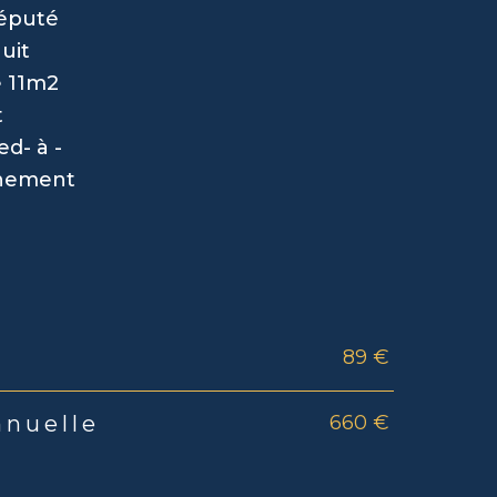
réputé
uit
e 11m2
t
ed- à -
nnement
89 €
rs
660 €
nnuelle