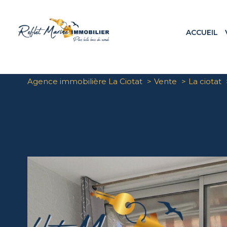
ACCUEIL
Appa
Maiso
Terr
Agence immobilière La Ciotat
Vente
La ciotat
Loca
Prog