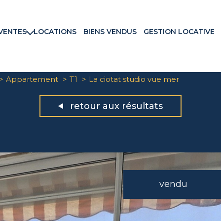
VENTES
LOCATIONS
BIENS VENDUS
GESTION LOCATIVE
rtements
ns & Villas
ains
Appartement
T1
La ciotat studio vue mer
ux commerciaux
rammes neufs
retour aux résultats
vendu