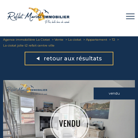
Agence immobilière La Ciotat
Vente
La ciotat
Appartement
T2
La ciotat jolie t2 refait centre ville
retour aux résultats
vendu