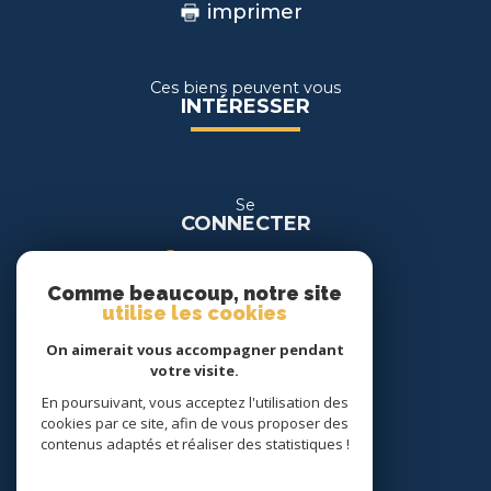
imprimer
Ces biens peuvent vous
INTÉRESSER
Se
CONNECTER
espace propriétaire
Comme beaucoup, notre site
espace location
utilise les cookies
On aimerait vous accompagner pendant
Nous
votre visite.
SUIVRE
En poursuivant, vous acceptez l'utilisation des
cookies par ce site, afin de vous proposer des
contenus adaptés et réaliser des statistiques !
Nous
ADHÉRONS