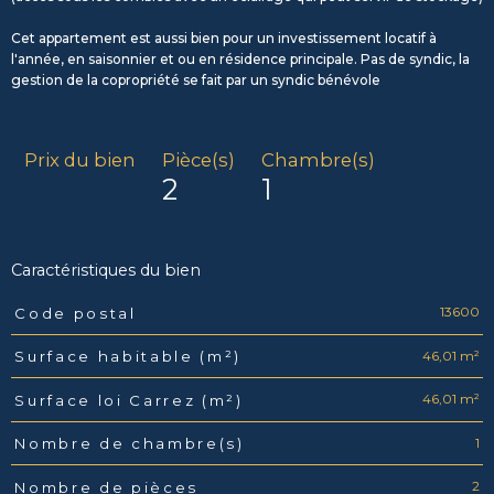
Cet appartement est aussi bien pour un investissement locatif à
l'année, en saisonnier et ou en résidence principale. Pas de syndic, la
gestion de la copropriété se fait par un syndic bénévole
Prix du bien
Pièce(s)
Chambre(s)
2
1
Caractéristiques du bien
13600
Code postal
Caractéristiques
Valeurs
46,01 m²
Surface habitable (m²)
46,01 m²
Surface loi Carrez (m²)
1
Nombre de chambre(s)
2
Nombre de pièces