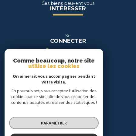
Ces biens peuvent vous
INTÉRESSER
Se
CONNECTER
espace propriétaire
Comme beaucoup, notre site
espace location
utilise les cookies
On aimerait vous accompagner pendant
Nous
votre visite.
SUIVRE
En poursuivant, vous acceptez l'utilisation des
cookies par ce site, afin de vous proposer des
contenus adaptés et réaliser des statistiques !
Nous
ADHÉRONS
PARAMÉTRER