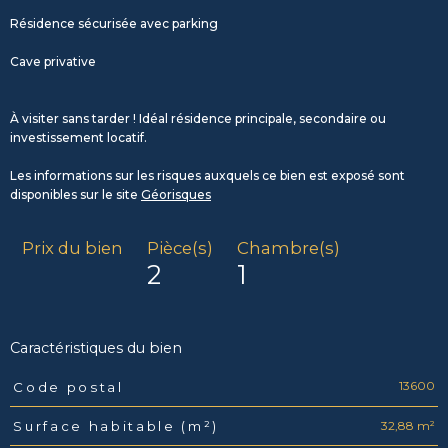
Résidence sécurisée avec parking
Cave privative
À visiter sans tarder ! Idéal résidence principale, secondaire ou
investissement locatif.
Les informations sur les risques auxquels ce bien est exposé sont
disponibles sur le site
Géorisques
Prix du bien
Pièce(s)
Chambre(s)
2
1
Caractéristiques du bien
13600
Code postal
Caractéristiques
Valeurs
32,88 m²
Surface habitable (m²)