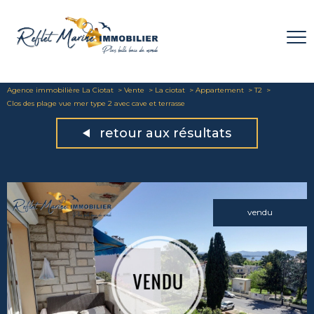
Agence immobilière La Ciotat
Vente
La ciotat
Appartement
T2
Clos des plage vue mer type 2 avec cave et terrasse
retour aux résultats
vendu