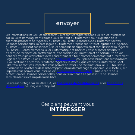
Validation
envoyer
Les informations recueillies sur ce formulaire sont enregistrées dans un fichier informatisé
par La Boite Immo agissant comme Sous-traitant du traitement pour la gestion de la
clientèle/prospects de l'Agence / du Réseau qui reste Responsable du Traitement de vos
Données personnelles. La base légale du traitement repose sur l'intérêt légitime de l'Agence /
du Réseau. Elles sont conservées jusqu'à demande de suppression et sont destinées à l'Agence
/ au Réseau. Conformément à la loi « informatique et libertés », vous disposez des droits
d’accès, de rectification, d’effacement, d’opposition, de limitation et de portabilité de vos
données. Vous pouvez retirer votre consentement à tout moment en contactant directement
l’Agence / Le Réseau. Consultez le site
https://cnil.fr/fr
pour plus d’informations sur vos droits.
Si vous estimez, après avoir contacté l'Agence / le Réseau, que vos droits « Informatique et
Libertés » ne sont pas respectés, vous pouvez adresser une réclamation à la CNIL. Nous vous
informons de l’existence de la liste d'opposition au démarchage téléphonique « Bloctel », sur
laquelle vous pouvez vous inscrire ici :
https://www.bloctel.gouv.fr
. Dans le cadre de la
protection des Données personnelles, nous vous invitons à ne pas inscrire de Données
sensibles dans le champ de saisie libre.
Ce site est protégé par reCAPTCHA, les
Politiques de Confidentialité
et es
Conditions
d'utilisation
de Google s'appliquent.
Ces biens peuvent vous
INTÉRESSER