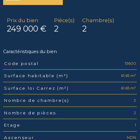
Prix du bien
Pièce(s)
Chambre(s)
249 000 €
2
2
Caractéristiques du bien
13600
Code postal
Caractéristiques
Valeurs
61,65 m²
Surface habitable (m²)
61,65 m²
Surface loi Carrez (m²)
2
Nombre de chambre(s)
2
Nombre de pièces
1
Etage
NON
Ascenseur