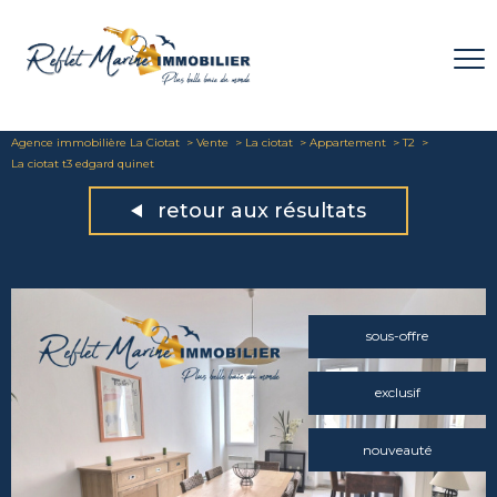
Agence immobilière La Ciotat
Vente
La ciotat
Appartement
T2
La ciotat t3 edgard quinet
retour aux résultats
sous-offre
exclusif
nouveauté