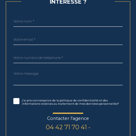
INTÉRESSE ?
Nom
Fieldset
*
par
défaut
email
*
Téléphone
*
Message
Fieldset
*
par
défaut
Validation
* Champs obligatoires
j'ai pris connaissance de la politique de confidentialité et des
informations relatives au traitement de mes données personnelles*
Contacter l'agence
04 42 71 70 41 -