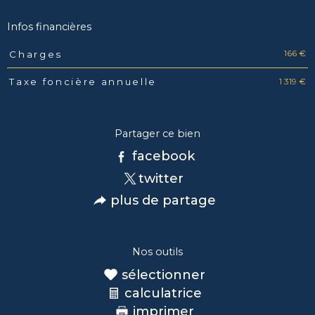
Infos financières
166 €
Charges
Caractéristiques
Valeurs
1 319 €
Taxe foncière annuelle
Partager ce bien
facebook
twitter
plus de partage
Nos outils
sélectionner
calculatrice
imprimer