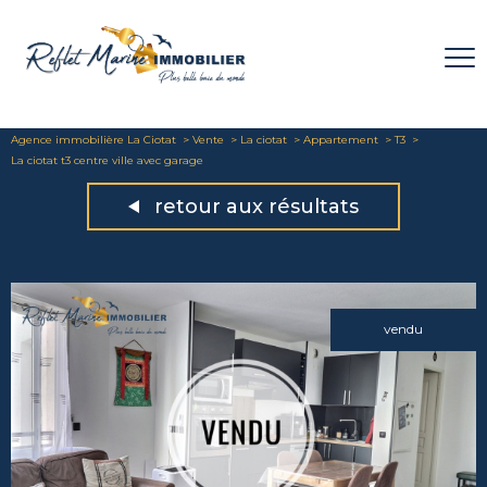
Agence immobilière La Ciotat
Vente
La ciotat
Appartement
T3
La ciotat t3 centre ville avec garage
retour aux résultats
vendu