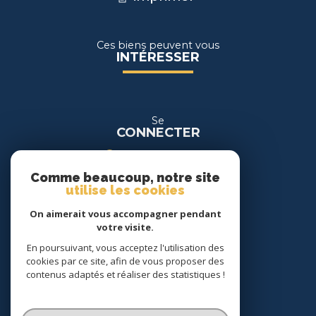
Ces biens peuvent vous
INTÉRESSER
Se
CONNECTER
espace propriétaire
Comme beaucoup, notre site
espace location
utilise les cookies
On aimerait vous accompagner pendant
Nous
votre visite.
SUIVRE
En poursuivant, vous acceptez l'utilisation des
cookies par ce site, afin de vous proposer des
contenus adaptés et réaliser des statistiques !
Nous
ADHÉRONS