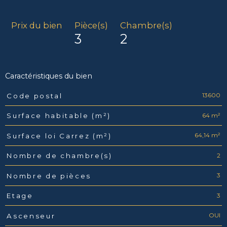
Prix du bien
Pièce(s)
Chambre(s)
3
2
Caractéristiques du bien
13600
Code postal
Caractéristiques
Valeurs
64 m²
Surface habitable (m²)
64,14 m²
Surface loi Carrez (m²)
2
Nombre de chambre(s)
3
Nombre de pièces
3
Etage
OUI
Ascenseur