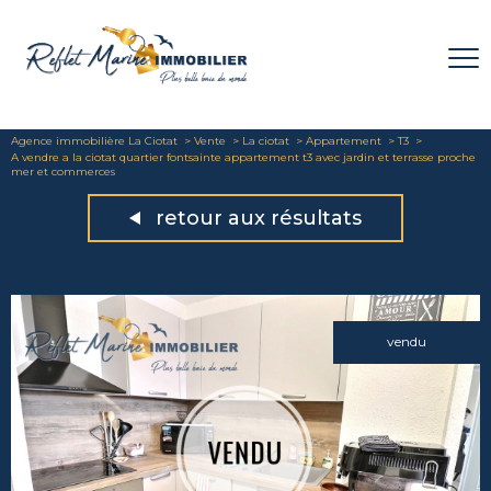
Agence immobilière La Ciotat
Vente
La ciotat
Appartement
T3
A vendre a la ciotat quartier fontsainte appartement t3 avec jardin et terrasse proche
mer et commerces
retour aux résultats
vendu