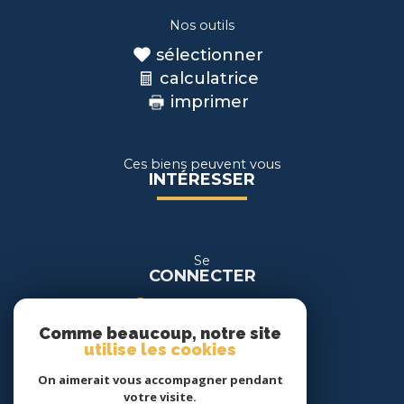
Nos outils
sélectionner
calculatrice
imprimer
Ces biens peuvent vous
INTÉRESSER
Se
CONNECTER
espace propriétaire
Comme beaucoup, notre site
espace location
utilise les cookies
On aimerait vous accompagner pendant
Nous
votre visite.
SUIVRE