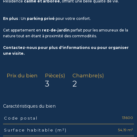
Résidence
calme et arborée
, offrant une belle qualité de vie.
En plus
: Un
parking privé
pour votre confort.
Cet appartement en
rez-de-jardin
parfait pour les amoureux de la
nature tout en étant à proximité des commodités.
Contactez-nous pour plus d'informations ou pour organiser
une visite.
Prix du bien
Pièce(s)
Chambre(s)
3
2
Caractéristiques du bien
13600
Code postal
Caractéristiques
Valeurs
54,19 m²
Surface habitable (m²)