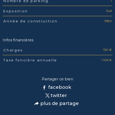
1
Nombre de parking
Sud
Exposition
1980
Année de construction
Infos financières
130 €
Charges
Caractéristiques
Valeurs
1 106 €
Taxe foncière annuelle
Partager ce bien
facebook
twitter
plus de partage