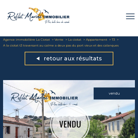
Agence immobilière La Ciotat
Vente
La ciotat
Appartement
T3
A la ciotat t3 traversant au calme a deux pas du port vieux et des calanques
retour aux résultats
vendu