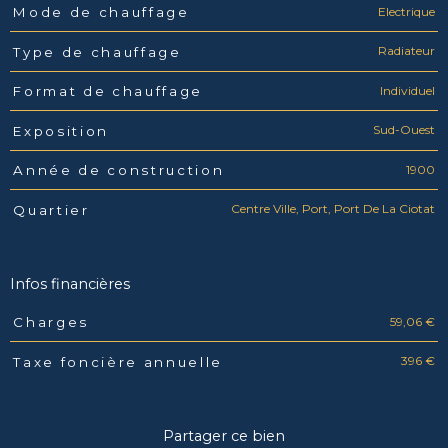
Electrique
Mode de chauffage
Radiateur
Type de chauffage
Individuel
Format de chauffage
Sud-Ouest
Exposition
1900
Année de construction
Centre Ville, Port, Port De La Ciotat
Quartier
Infos financières
59,06 €
Charges
Caractéristiques
Valeurs
396 €
Taxe foncière annuelle
Partager ce bien