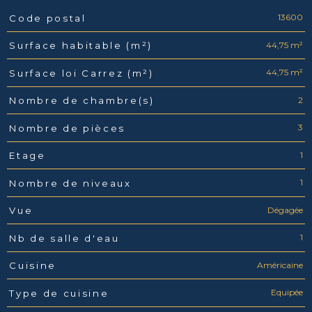
13600
Code postal
Caractéristiques
Valeurs
44,75 m²
Surface habitable (m²)
44,75 m²
Surface loi Carrez (m²)
2
Nombre de chambre(s)
3
Nombre de pièces
1
Etage
1
Nombre de niveaux
Dégagée
Vue
1
Nb de salle d'eau
Américaine
Cuisine
Equipée
Type de cuisine