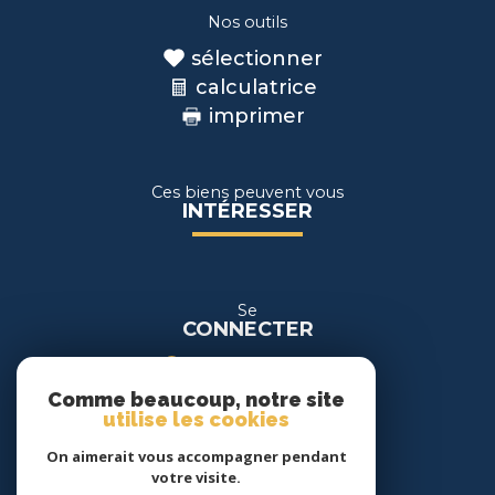
Nos outils
sélectionner
calculatrice
imprimer
Ces biens peuvent vous
INTÉRESSER
Se
CONNECTER
espace propriétaire
Comme beaucoup, notre site
espace location
utilise les cookies
On aimerait vous accompagner pendant
Nous
votre visite.
SUIVRE