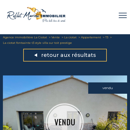
Agence immobilière La Ciotat
Vente
La ciotat
Appartement
T3
La ciotat fontsainte t3 style villa sur toit prestige
retour aux résultats
vendu