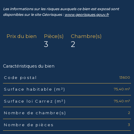
Les informations sur les risques auxquels ce bien est exposé sont
disponibles sur le site Géorisques :
www.georisques.gouv.fr
Prix du bien
Pièce(s)
Chambre(s)
3
2
Caractéristiques du bien
13600
Code postal
Caractéristiques
Valeurs
75,40 m²
Surface habitable (m²)
75,40 m²
Surface loi Carrez (m²)
2
Nombre de chambre(s)
3
Nombre de pièces