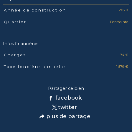
2020
Année de construction
Fontsainte
Quartier
Infos financières
74 €
Charges
Caractéristiques
Valeurs
1 579 €
Taxe foncière annuelle
Partager ce bien
facebook
twitter
plus de partage