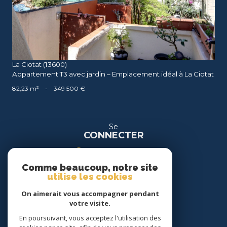
La Ciotat (13600)
Appartement T3 avec jardin – Emplacement idéal à La Ciotat
82,23 m²
-
349 500 €
Se
CONNECTER
espace propriétaire
Comme beaucoup, notre site
espace location
utilise les cookies
On aimerait vous accompagner pendant
Nous
votre visite.
SUIVRE
En poursuivant, vous acceptez l'utilisation des