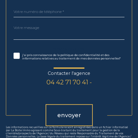
Téléphone
*
Message
Fieldset
*
par
défaut
Validation
* Champs obligatoires
j'ai pris connaissance de la politique de confidentialité et des
informations relatives au traitement de mes données personnelles*
Contacter l'agence
04 42 71 70 41 -
Validation
envoyer
Les informations recueillies sur ce formulaire sont enregistrées dans un fichier informatisé
par La Boite Immo agissant comme Sous-traitant du traitement pour la gestion de la
clientèle/prospects de l'Agence / du Réseau qui reste Responsable du Traitement de vos
Données personnelles. La base légale du traitement repose sur l'intérêt légitime de l'Agence /