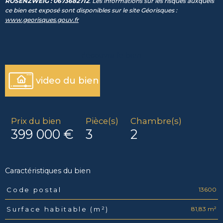
ROSENZWEIG : 0673682712
. Les informations sur les risques auxquels
ce bien est exposé sont disponibles sur le site Géorisques :
www.georisques.gouv.fr
découvrir le bien
video du bien
Prix du bien
Pièce(s)
Chambre(s)
399 000 €
3
2
Caractéristiques du bien
13600
Code postal
Caractéristiques
Valeurs
81,83 m²
Surface habitable (m²)