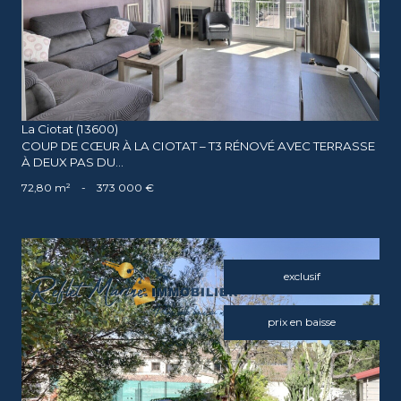
La Ciotat (13600)
COUP DE CŒUR À LA CIOTAT – T3 RÉNOVÉ AVEC TERRASSE
À DEUX PAS DU...
72,80 m²
-
373 000 €
exclusif
prix en baisse
voir le bien