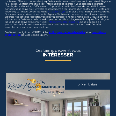
du Réseau. Elles sont conservées jusqu'à demande de suppression et sont destinées à l'Agence
/ au Réseau. Conformément à la loi « informatique et libertés », vous disposez des droits
d’accès, de rectification, d’effacement, d’opposition, de limitation et de portabilité de vos
données. Vous pouvez retirer votre consentement à tout moment en contactant directement
l’Agence / Le Réseau. Consultez le site
https://cnil.fr/fr
pour plus d’informations sur vos droits.
Si vous estimez, après avoir contacté l'Agence / le Réseau, que vos droits « Informatique et
Libertés » ne sont pas respectés, vous pouvez adresser une réclamation à la CNIL. Nous vous
informons de l’existence de la liste d'opposition au démarchage téléphonique « Bloctel », sur
laquelle vous pouvez vous inscrire ici :
https://www.bloctel.gouv.fr
. Dans le cadre de la
protection des Données personnelles, nous vous invitons à ne pas inscrire de Données
sensibles dans le champ de saisie libre.
Ce site est protégé par reCAPTCHA, les
Politiques de Confidentialité
et es
Conditions
d'utilisation
de Google s'appliquent.
Ces biens peuvent vous
INTÉRESSER
prix en baisse
voir le bien