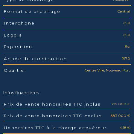
Central
Format de chauffage
OUI
Interphone
OUI
Loggia
Est
Exposition
1970
Année de construction
Centre Ville, Nouveau Port
Quartier
Infos financières
399 000 €
Prix de vente honoraires TTC inclus
Caractéristiques
Valeurs
383 000 €
Prix de vente honoraires TTC exclus
4,18 %
Honoraires TTC à la charge acquéreur