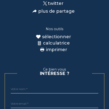
twitter
plus de partage
Nos outils
sélectionner
calculatrice
imprimer
Ce bien vous
INTÉRESSE ?
Nom
Fieldset
*
par
défaut
email
*