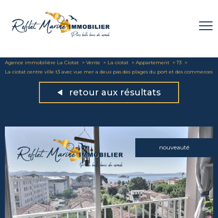
Agence immobilière La Ciotat
Vente
La ciotat
Appartement
T3
La ciotat centre ville t3 avec vue mer a deux pas des plages du port et des commerces
retour aux résultats
nouveauté