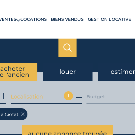
VENTES
LOCATIONS
BIENS VENDUS
GESTION LOCATIVE
rtements
ns & Villas
ains
ux commerciaux
rammes neufs
acheter
louer
estimer
e l'ancien
de l'ancien
à l'année
1
Localisation
Budget
du neuf
La Ciotat
aucune annonce trouvée