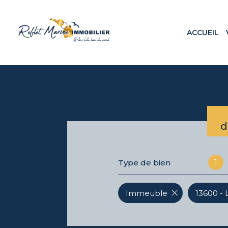
ACCUEIL
Appa
Maiso
Terr
Loca
Prog
d
1
Type de bien
Immeuble
13600 - 