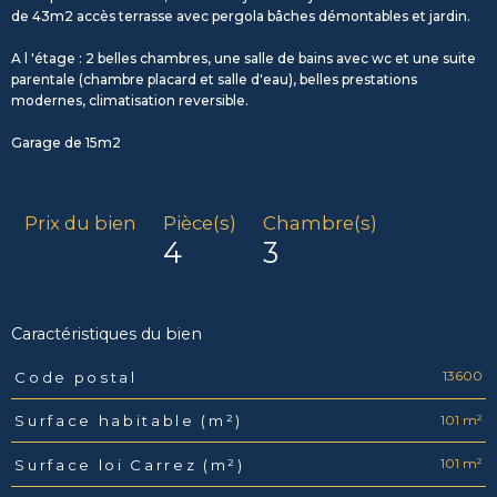
de 43m2 accès terrasse avec pergola bâches démontables et jardin.
A l 'étage : 2 belles chambres, une salle de bains avec wc et une suite
parentale (chambre placard et salle d'eau), belles prestations
modernes, climatisation reversible.
Garage de 15m2
Prix du bien
Pièce(s)
Chambre(s)
4
3
Caractéristiques du bien
13600
Code postal
Caractéristiques
Valeurs
101 m²
Surface habitable (m²)
101 m²
Surface loi Carrez (m²)