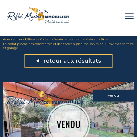
Agence immobilière La Ciotat
Vente
La ciotat
Maison
T4
La ciotat proche des commerces et des ecoles a pied maison t4 de 101m2 avec terrasse
et garage
retour aux résultats
vendu