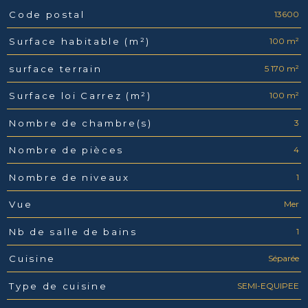
13600
Code postal
Caractéristiques
Valeurs
100 m²
Surface habitable (m²)
5 170 m²
surface terrain
100 m²
Surface loi Carrez (m²)
3
Nombre de chambre(s)
4
Nombre de pièces
1
Nombre de niveaux
Mer
Vue
1
Nb de salle de bains
Séparée
Cuisine
SEMI-EQUIPEE
Type de cuisine