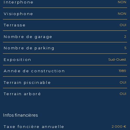
NON
Interphone
NON
Visiophone
OUI
Terrasse
2
Nombre de garage
5
Nombre de parking
Sud-Ouest
Exposition
1989
Année de construction
OUI
Terrain piscinable
OUI
Terrain arboré
Infos financières
2 000 €
Taxe foncière annuelle
Caractéristiques
Valeurs