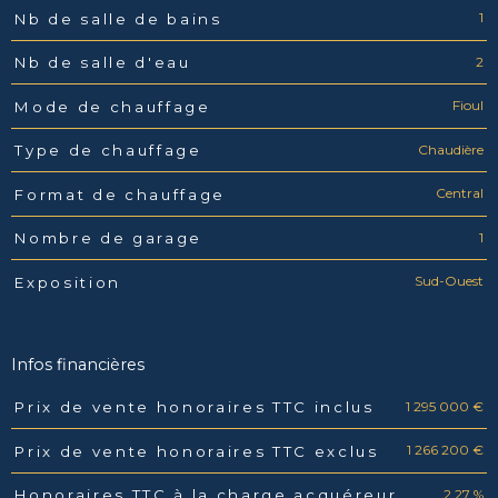
1
Nb de salle de bains
2
Nb de salle d'eau
Fioul
Mode de chauffage
Chaudière
Type de chauffage
Central
Format de chauffage
1
Nombre de garage
Sud-Ouest
Exposition
Infos financières
1 295 000 €
Prix de vente honoraires TTC inclus
Caractéristiques
Valeurs
1 266 200 €
Prix de vente honoraires TTC exclus
2,27 %
Honoraires TTC à la charge acquéreur