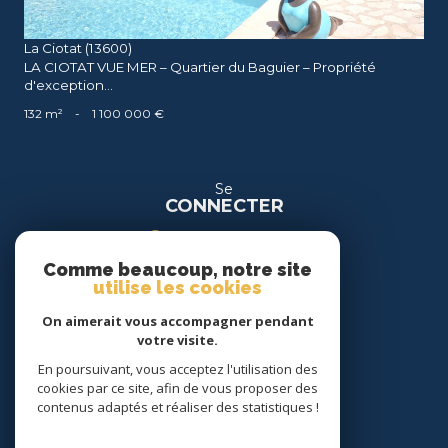
La Ciotat (13600)
LA CIOTAT VUE MER – Quartier du Baguier – Propriété
d'exception...
132 m²
-
1 100 000 €
Se
CONNECTER
espace propriétaire
Comme beaucoup, notre site
espace location
utilise les cookies
On aimerait vous accompagner pendant
Nous
votre visite.
SUIVRE
En poursuivant, vous acceptez l'utilisation des
cookies par ce site, afin de vous proposer des
contenus adaptés et réaliser des statistiques !
Nous
ADHÉRONS