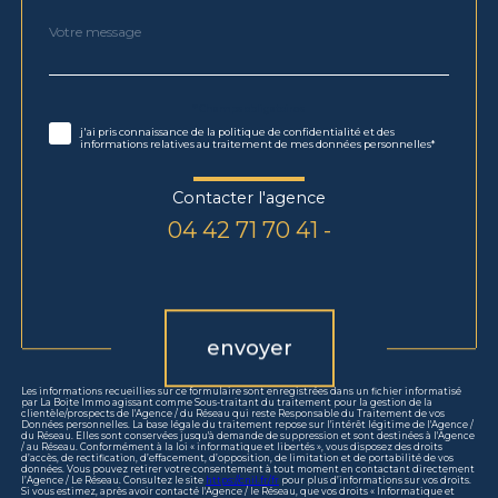
Message
Fieldset
*
par
défaut
Validation
* Champs obligatoires
j'ai pris connaissance de la politique de confidentialité et des
informations relatives au traitement de mes données personnelles*
Contacter l'agence
04 42 71 70 41 -
Validation
envoyer
Les informations recueillies sur ce formulaire sont enregistrées dans un fichier informatisé
par La Boite Immo agissant comme Sous-traitant du traitement pour la gestion de la
clientèle/prospects de l'Agence / du Réseau qui reste Responsable du Traitement de vos
Données personnelles. La base légale du traitement repose sur l'intérêt légitime de l'Agence /
du Réseau. Elles sont conservées jusqu'à demande de suppression et sont destinées à l'Agence
/ au Réseau. Conformément à la loi « informatique et libertés », vous disposez des droits
d’accès, de rectification, d’effacement, d’opposition, de limitation et de portabilité de vos
données. Vous pouvez retirer votre consentement à tout moment en contactant directement
l’Agence / Le Réseau. Consultez le site
https://cnil.fr/fr
pour plus d’informations sur vos droits.
Si vous estimez, après avoir contacté l'Agence / le Réseau, que vos droits « Informatique et