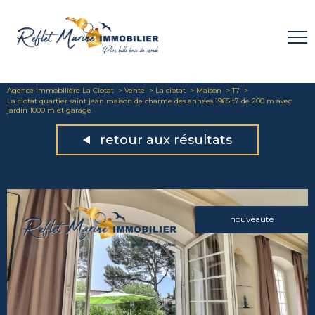
Agence immobilière La Ciotat
Vente
La ciotat
Maison
T7
La ciotat quartier saint jean maison de charme des annees 1965 t7 de 200 m avec
jardin 1000 m et garage
retour aux résultats
nouveauté