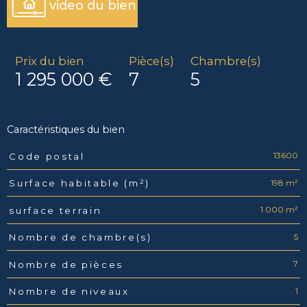
video du bien
Prix du bien
Pièce(s)
Chambre(s)
1 295 000 €
7
5
Caractéristiques du bien
13600
Code postal
Caractéristiques
Valeurs
198 m²
Surface habitable (m²)
1 000 m²
surface terrain
5
Nombre de chambre(s)
7
Nombre de pièces
1
Nombre de niveaux