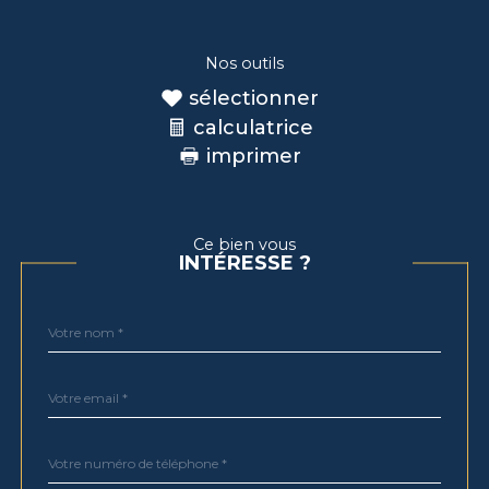
Nos outils
sélectionner
calculatrice
imprimer
Ce bien vous
INTÉRESSE ?
Nom
Fieldset
*
par
défaut
email
*
Téléphone
*