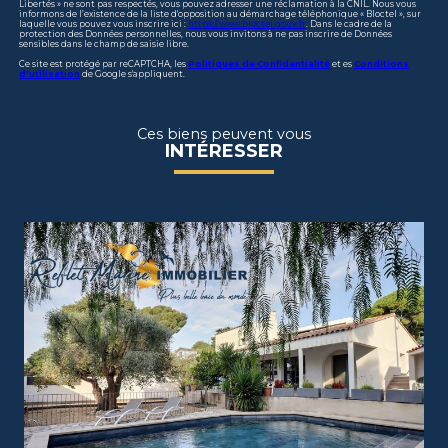
Libertés » ne sont pas respectés, vous pouvez adresser une réclamation à la CNIL. Nous vous
informons de l’existence de la liste d'opposition au démarchage téléphonique « Bloctel », sur
laquelle vous pouvez vous inscrire ici :
https://www.bloctel.gouv.fr
. Dans le cadre de la
protection des Données personnelles, nous vous invitons à ne pas inscrire de Données
sensibles dans le champ de saisie libre.
Ce site est protégé par reCAPTCHA, les
Politiques de Confidentialité
et es
Conditions
d'utilisation
de Google s'appliquent.
Ces biens peuvent vous
INTÉRESSER
voir le bien