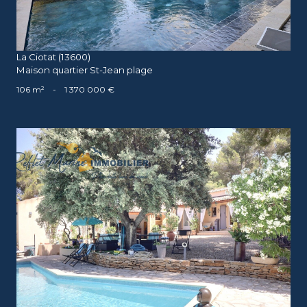
La Ciotat (13600)
Maison quartier St-Jean plage
106 m²
-
1 370 000 €
voir le bien