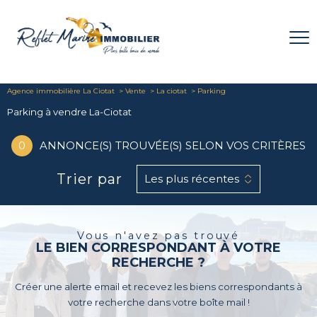
Agence immobilière La Ciotat
Vente
La ciotat
Parking
Parking à vendre La-Ciotat
0
ANNONCE(S) TROUVÉE(S) SELON VOS CRITÈRES
Trier par
Les plus récentes
Vous n'avez pas trouvé
LE BIEN CORRESPONDANT À VOTRE
RECHERCHE ?
Créer une alerte email et recevez les biens correspondants à
votre recherche dans votre boîte mail !