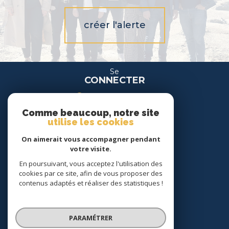
créer l'alerte
Se
CONNECTER
espace propriétaire
Comme beaucoup, notre site
espace location
utilise les cookies
On aimerait vous accompagner pendant
Nous
votre visite.
SUIVRE
En poursuivant, vous acceptez l'utilisation des
cookies par ce site, afin de vous proposer des
contenus adaptés et réaliser des statistiques !
Nous
ADHÉRONS
PARAMÉTRER