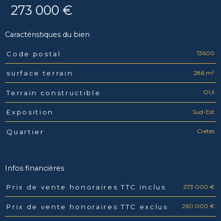
273 000 €
Caractéristiques du bien
13600
Code postal
Caractéristiques
Valeurs
286 m²
surface terrain
OUI
Terrain constructible
Sud-Est
Exposition
Cretes
Quartier
Infos financières
273 000 €
Prix de vente honoraires TTC inclus
Caractéristiques
Valeurs
260 000 €
Prix de vente honoraires TTC exclus