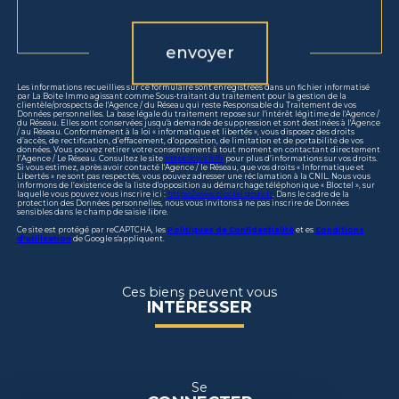
envoyer
Les informations recueillies sur ce formulaire sont enregistrées dans un fichier informatisé
par La Boite Immo agissant comme Sous-traitant du traitement pour la gestion de la
clientèle/prospects de l'Agence / du Réseau qui reste Responsable du Traitement de vos
Données personnelles. La base légale du traitement repose sur l'intérêt légitime de l'Agence /
du Réseau. Elles sont conservées jusqu'à demande de suppression et sont destinées à l'Agence
/ au Réseau. Conformément à la loi « informatique et libertés », vous disposez des droits
d’accès, de rectification, d’effacement, d’opposition, de limitation et de portabilité de vos
données. Vous pouvez retirer votre consentement à tout moment en contactant directement
l’Agence / Le Réseau. Consultez le site
https://cnil.fr/fr
pour plus d’informations sur vos droits.
Si vous estimez, après avoir contacté l'Agence / le Réseau, que vos droits « Informatique et
Libertés » ne sont pas respectés, vous pouvez adresser une réclamation à la CNIL. Nous vous
informons de l’existence de la liste d'opposition au démarchage téléphonique « Bloctel », sur
laquelle vous pouvez vous inscrire ici :
https://www.bloctel.gouv.fr
. Dans le cadre de la
protection des Données personnelles, nous vous invitons à ne pas inscrire de Données
sensibles dans le champ de saisie libre.
Ce site est protégé par reCAPTCHA, les
Politiques de Confidentialité
et es
Conditions
d'utilisation
de Google s'appliquent.
Ces biens peuvent vous
INTÉRESSER
Se