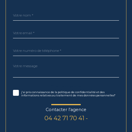
Nom
Fieldset
*
par
défaut
email
*
Téléphone
*
Message
Fieldset
*
par
défaut
Validation
* Champs obligatoires
j'ai pris connaissance de la politique de confidentialité et des
informations relatives au traitement de mes données personnelles*
Contacter l'agence
04 42 71 70 41 -
Validation