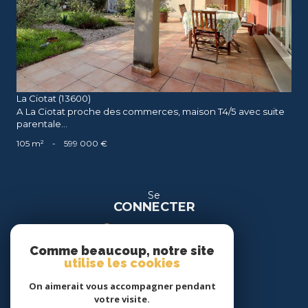
La Ciotat (13600)
A La Ciotat proche des commerces, maison T4/5 avec suite
parentale...
105 m²
-
599 000 €
Se
CONNECTER
espace propriétaire
Comme beaucoup, notre site
espace location
utilise les cookies
On aimerait vous accompagner pendant
Nous
votre visite.
SUIVRE