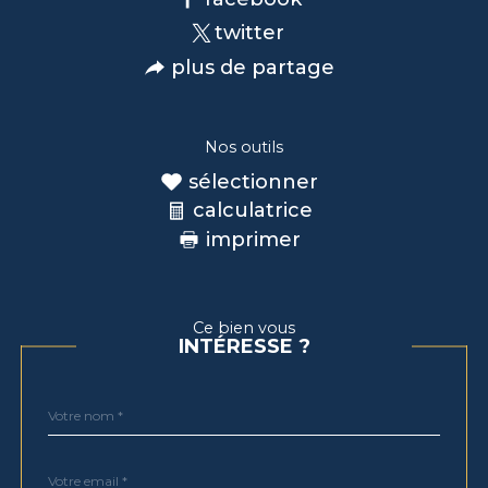
twitter
plus de partage
Nos outils
sélectionner
calculatrice
imprimer
Ce bien vous
INTÉRESSE ?
Nom
Fieldset
*
par
défaut
email
*