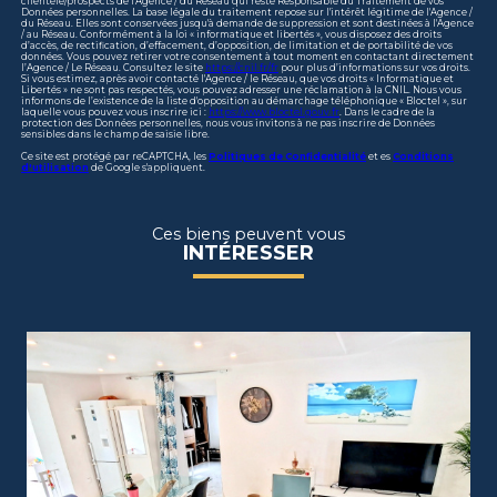
clientèle/prospects de l'Agence / du Réseau qui reste Responsable du Traitement de vos
Données personnelles. La base légale du traitement repose sur l'intérêt légitime de l'Agence /
du Réseau. Elles sont conservées jusqu'à demande de suppression et sont destinées à l'Agence
/ au Réseau. Conformément à la loi « informatique et libertés », vous disposez des droits
d’accès, de rectification, d’effacement, d’opposition, de limitation et de portabilité de vos
données. Vous pouvez retirer votre consentement à tout moment en contactant directement
l’Agence / Le Réseau. Consultez le site
https://cnil.fr/fr
pour plus d’informations sur vos droits.
Si vous estimez, après avoir contacté l'Agence / le Réseau, que vos droits « Informatique et
Libertés » ne sont pas respectés, vous pouvez adresser une réclamation à la CNIL. Nous vous
informons de l’existence de la liste d'opposition au démarchage téléphonique « Bloctel », sur
laquelle vous pouvez vous inscrire ici :
https://www.bloctel.gouv.fr
. Dans le cadre de la
protection des Données personnelles, nous vous invitons à ne pas inscrire de Données
sensibles dans le champ de saisie libre.
Ce site est protégé par reCAPTCHA, les
Politiques de Confidentialité
et es
Conditions
d'utilisation
de Google s'appliquent.
Ces biens peuvent vous
INTÉRESSER