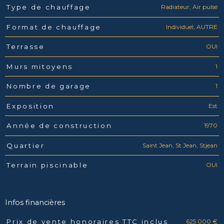
Radiateur, Air pulsé
Type de chauffage
Individuel, AUTRE
Format de chauffage
OUI
Terrasse
1
Murs mitoyens
1
Nombre de garage
Est
Exposition
1970
Année de construction
Saint Jean, St Jean, Stjean
Quartier
OUI
Terrain piscinable
Infos financières
625 000 €
Prix de vente honoraires TTC inclus
Caractéristiques
Valeurs