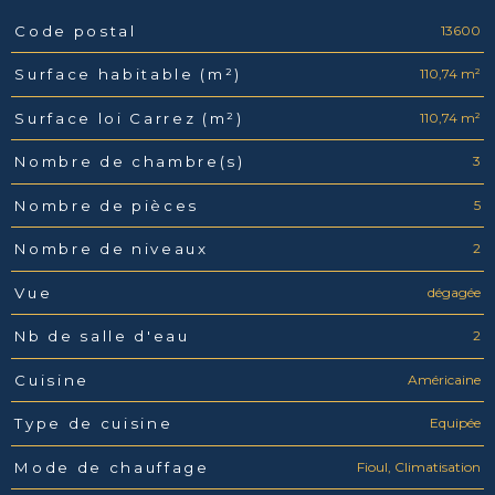
13600
Code postal
Caractéristiques
Valeurs
110,74 m²
Surface habitable (m²)
110,74 m²
Surface loi Carrez (m²)
3
Nombre de chambre(s)
5
Nombre de pièces
2
Nombre de niveaux
dégagée
Vue
2
Nb de salle d'eau
Américaine
Cuisine
Equipée
Type de cuisine
Fioul, Climatisation
Mode de chauffage