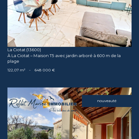
voir le bien
La Ciotat (13600)
À La Ciotat – Maison T5 avec jardin arboré à 600 m de la
plage
122,07 m²
-
648 000 €
nouveauté
voir le bien