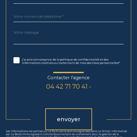
Téléphone
*
Message
Fieldset
*
par
défaut
Validation
* Champs obligatoires
j'ai pris connaissance de la politique de confidentialité et des
informations relatives au traitement de mes données personnelles*
Contacter l'agence
04 42 71 70 41 -
Validation
envoyer
Les informations recueillies sur ce formulaire sont enregistrées dans un fichier informatisé
par La Boite Immo agissant comme Sous-traitant du traitement pour la gestion de la